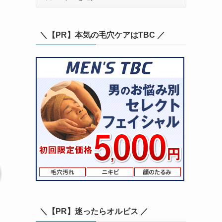
テ
ゴ
リ
＼【PR】本気の毛穴ケアはTBC ／
ー
＼【PR】迷ったらオルビス ／