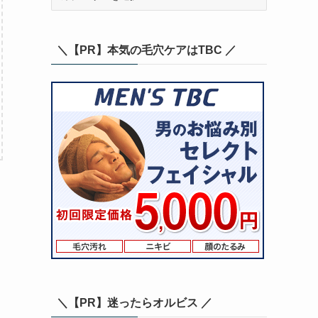
テ
ゴ
リ
＼【PR】本気の毛穴ケアはTBC ／
ー
＼【PR】迷ったらオルビス ／